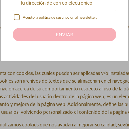
 datos personales:
Acepto la
política de suscripción al newsletter
.
les serán conservados por un plazo de 10 años o hasta que r
ENVIAR
ta con cookies, las cuales pueden ser aplicadas y/o instalada
cookies son archivos de textos que se almacenan en el navega
mación acerca de su comportamiento respecto al uso de la pá
las actividades del usuario dentro de la página web, es un el
ento y mejora de la página web. Adicionalmente, define las p
usuarios, volviendo personalizado el contenido de la página
 utilizamos cookies que nos ayudan a mejorar su calidad, según