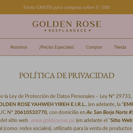
Envío GRATIS para compras sobre S/ 500
Nosotros
¡Precios Especiales!
Comprar
Tienda
POLÍTICA DE PRIVACIDAD
e la Ley de Protección de Datos Personales – Ley N° 29733, r
OLDEN ROSE YAHWEH YIREH E.I.R.L.
,
(en adelante, la “
EM
RUC N°
20610533770
,
con domicilio en
Av. San Borja Norte #
 del sitio web
www.goldenrose.pe
(en adelante el "
Sitio Web
l (como: redes sociales), utilizado para la venta de productos 