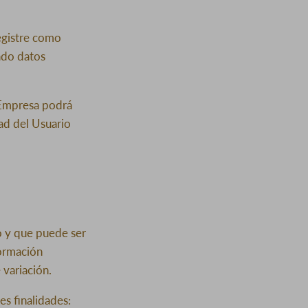
registre como
ado datos
 Empresa podrá
dad del Usuario
o y que puede ser
formación
 variación.
es finalidades: