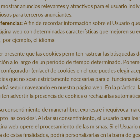
 mostrar anuncios relevantes y atractivos para el usuario indivi
iosos para terceros anunciantes.
ferencias
: A fin de recordar información sobre el Usuario que
página web con determinadas características que mejoren su e
, por ejemplo, el idioma.
r presente que las cookies permiten rastrear las búsquedas de
ción a lo largo de un período de tiempo determinado. Ponemo
 configurador (enlace) de cookies en el que puedes elegir acep
kies que no sean estrictamente necesarias para el funcionamie
drá seguir navegando en nuestra página web. En la práctica, l
ten advertir la presencia de cookies o rechazarlas automátic
su consentimiento de manera libre, expresa e inequívoca marca
to las cookies”. Al dar su consentimiento, el usuario para los 
gina web opere el procesamiento de las mismas. Si el Usuario 
 de estas finalidades, podrá personalizarlas en la barra de ge