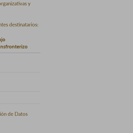
organizativas y
tes destinatarios:
ujo
ansfronterizo
ción de Datos