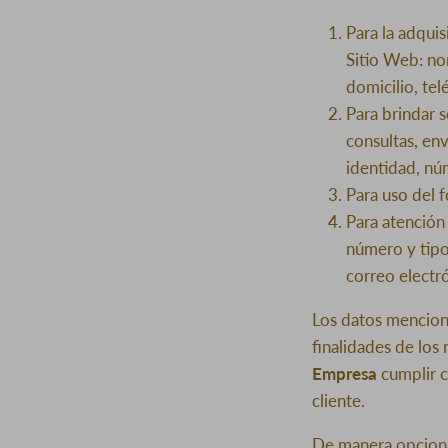
Para la adqui
Sitio Web: no
domicilio, tel
Para brindar s
consultas, en
identidad, nú
Para uso del 
Para atención
número y tipo
correo electr
Los datos menciona
finalidades de los
Empresa
cumplir c
cliente.
De manera opcional