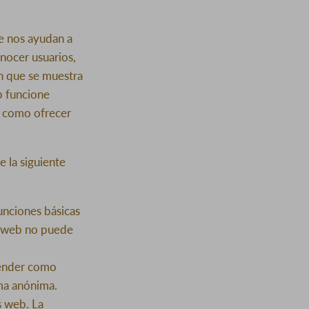
e nos ayudan a
onocer usuarios,
en que se muestra
b funcione
b como ofrecer
e la siguiente
unciones básicas
na web no puede
render como
rma anónima.
s web. La