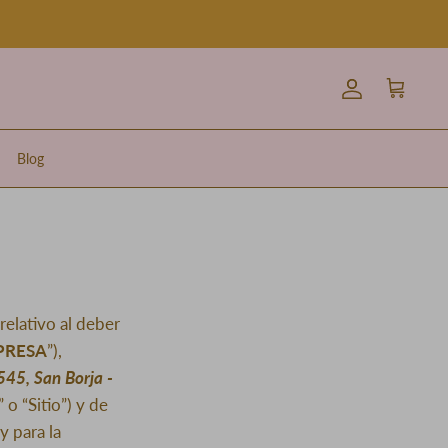
Cuenta
Carrito
Blog
elativo al deber
PRESA
”),
545, San Borja -
” o “Sitio”) y de
y para la