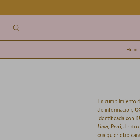
Ir
al
contenido
Buscar
Home
En cumplimiento d
de información,
G
identificada con 
Lima, Perú
,
dentro
cualquier otro cana