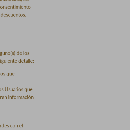
 consentimiento
y descuentos.
guno(s) de los
iguiente detalle:
ios que
los Usuarios que
ieren información
rdes con el