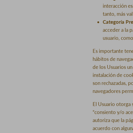
interacción es
tanto, más val
Categoría Pre
acceder a la 
usuario, como
Es importante tene
hábitos de navega
de los Usuarios un
instalación de coo
son rechazadas, po
navegadores permi
El Usuario otorga 
“consiento y/o acep
autoriza que la pá
acuerdo con alguna