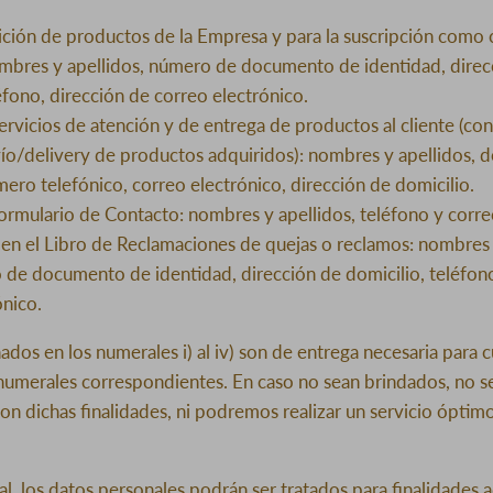
sición de productos de la Empresa y para la suscripción como c
mbres y apellidos, número de documento de identidad, direc
éfono, dirección de correo electrónico.
ervicios de atención y de entrega de productos al cliente (co
vío/delivery de productos adquiridos): nombres y apellidos,
mero telefónico, correo electrónico, dirección de domicilio.
formulario de Contacto: nombres y apellidos, teléfono y corre
 en el Libro de Reclamaciones de quejas o reclamos: nombres 
 de documento de identidad, dirección de domicilio, teléfono
ónico.
dos en los numerales i) al iv) son de entrega necesaria para c
 numerales correspondientes. En caso no sean brindados, no se
on dichas finalidades, ni podremos realizar un servicio óptim
, los datos personales podrán ser tratados para finalidades ad