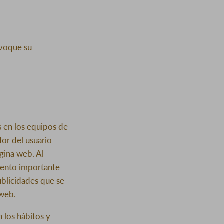
evoque su
s en los equipos de
dor del usuario
gina web. Al
emento importante
ublicidades que se
 web.
 los hábitos y