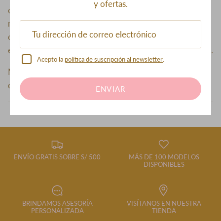
y ofertas.
cabello de muñeca sino que se asemeja a un cabello
natural. Asimismo, es suave y manejable, se puede alisar,
ondular y lavar. Se recomienda su uso para ocasiones
esporádicas con la finalidad de alargar su tiempo de vida.
Acepto la
política de suscripción al newsletter
.
NOTA: El producto estará listo en set de cortinas 4 días
después de realizar la compra.
ENVIAR
ENVÍO GRATIS SOBRE S/ 500
MÁS DE 100 MODELOS
DISPONIBLES
BRINDAMOS ASESORÍA
VISÍTANOS EN NUESTRA
PERSONALIZADA
TIENDA