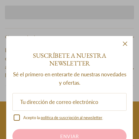
Descripción
Los turbantes son de material 100% algodón, tamaño
SUSCRÍBETE A NUESTRA
estándar, ideales
para pacientes oncológicos y con
NEWSLETTER
alopecia. Son de costura invisible, muy suaves, cómodos,
Sé el primero en enterarte de nuestras novedades
ligeros y de uso diario. No irritan ni marcan la piel.
y ofertas.
Acepto la
política de suscripción al newsletter
.
ENVÍO GRATIS SOBRE S/ 500
MÁS DE 100 MODELOS
DISPONIBLES
ENVIAR